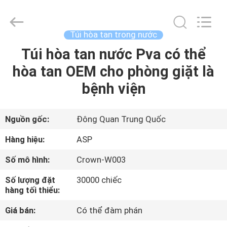
Dongguan
Auspicious
Industrial
Co.,
Ltd.
Túi hòa tan trong nước
All
Rights
Túi hòa tan nước Pva có thể
NHÀ
Reserved.
Developed
by
hòa tan OEM cho phòng giặt là
ECER
CÁC
bệnh viện
SẢN
PHẨM
Nguồn gốc:
Đông Quan Trung Quốc
Hàng hiệu:
ASP
HƯỚNG
Số mô hình:
Crown-W003
DẪN
Số lượng đặt
30000 chiếc
VR
hàng tối thiểu:
Giá bán:
Có thể đàm phán
VỀ