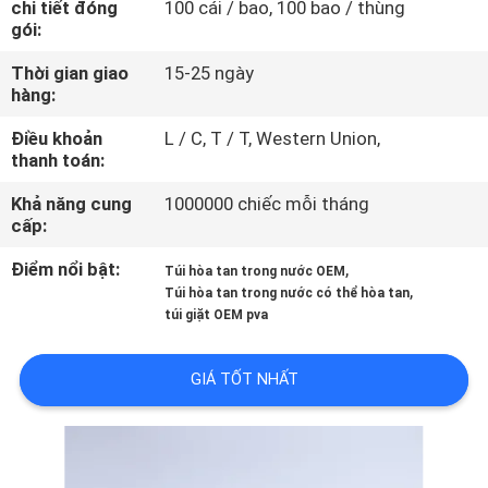
chi tiết đóng
100 cái / bao, 100 bao / thùng
CHÚNG
gói:
TÔI
Thời gian giao
15-25 ngày
hàng:
THAM
Điều khoản
L / C, T / T, Western Union,
QUAN
thanh toán:
NHÀ
Khả năng cung
1000000 chiếc mỗi tháng
cấp:
MÁY
Điểm nổi bật:
,
Túi hòa tan trong nước OEM
,
Túi hòa tan trong nước có thể hòa tan
KIỂM
túi giặt OEM pva
SOÁT
CHẤT
GIÁ TỐT NHẤT
LƯỢNG