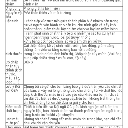
tên sản
Bệnh viện Túi PVA hòa tan trong nước Túi PVA cho phòng giặt
phẩm
bệnh viện
Ứng dụng
Phòng giặt là bệnh viện
Nguyên vật
PVA thân thiện với môi trường
liệu
Đặc tính
Tránh tiếp xúc trực tiếp giữa thành phần bị ô nhiễm bên trong
túi và người vận hành cho đến khi chu trình giặt và sấy khô
hoàn thành, giảm thiểu lây nhiễm chéo và lây lan mầm bệnh;
Tránh phát sinh chất thải y tế bị ô nhiễm vì các túi xử lý tan
hoàn toàn trong nước, loại bỏ truyền thống
xử lý bằng đốt hoặc chôn lấp và giảm chi phí xử lý;
Cải thiện đáng kể vệ sinh môi trường lao động, giảm căng
thẳng làm việc và tăng cường bảo hộ lao động.
Kích thước
trong kho như hình ảnh hiển thị, Chấp nhận tùy chỉnh (Vui lòng
cung cấp chiều rộng * chiều cao, độ dày)
Có chấp
ĐÚNG
nhận tùy
chỉnh (kích
thước,
màu sắc,
logo ......)
Lưu ý Đối
Chúng tôi sẽ gửi cho bạn bảng báo giá dựa trên yêu cầu chi tiết
với OEM
của bạn, vì vậy vui lòng thông báo cho chúng tôi về chất liệu, độ
dày, kích thước, màu in và các yêu cầu khác mà bạn thích, và
ưu đãi đặc biệt sẽ được cung cấp.Nếu bạn không biết thông tin
chi tiết, chúng tôi có thể đưa ra gợi ý cho bạn.
Kiểm soát
Thiết bị tiên tiến và Đội ngũ QC giàu kinh nghiệm sẽ kiểm tra
chất lượng
nguyên liệu, bán thành phẩm và thành phẩm nghiêm ngặt trong
từng bước trước khi vận chuyển.
Các mẫu
Chúng tôi có thể cung cấp mẫu miễn phí trong kho, bạn chỉ cần
miễn phí
chịu chi phí vận chuyển.
Thời gian
Đặt hàng tùy chỉnh: Khoảng 15-25 ngày sau khi xác nhận đơn